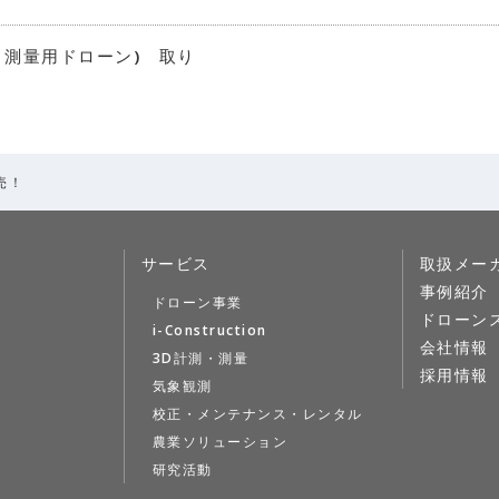
 (空撮・測量用ドローン) 取り
発売！
サービス
取扱メー
事例紹介
ドローン事業
ドローン
i-Construction
会社情報
3D計測・測量
採用情報
気象観測
校正・メンテナンス・レンタル
農業ソリューション
研究活動