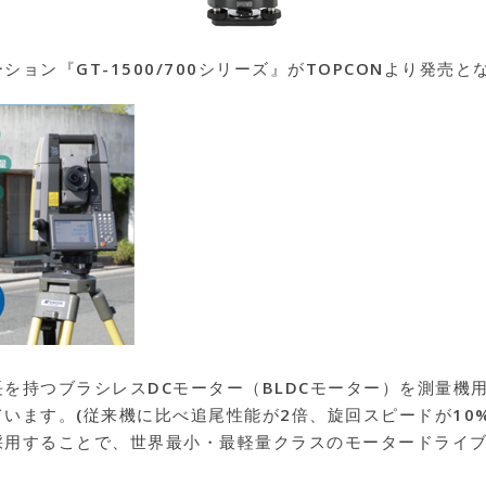
ョン『GT-1500/700シリーズ』がTOPCONより発売と
を持つブラシレスDCモーター（BLDCモーター）を測量機
います。(従来機に比べ追尾性能が2倍、旋回スピードが10%
採用することで、世界最小・最軽量クラスのモータードライ