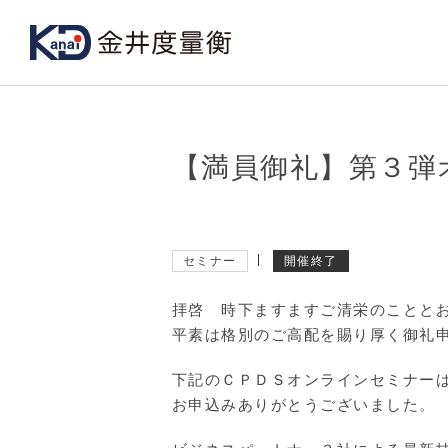
【満員御礼】第３弾
セミナー
開催終了
拝啓 時下ますますご清栄のことと
平素は格別のご高配を賜り厚く御礼
下記のＣＰＤＳオンラインセミナー
お申込みありがとうございました。