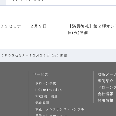
ＤＳセミナー ２月９日
【満員御礼】第２弾オン
日(火)開催
ンＣＰＤＳセミナー１２月２２日（火）開催
サービス
取扱メー
事例紹介
ドローン事業
ドローン
i-Construction
会社情報
3D計測・測量
採用情報
気象観測
校正・メンテナンス・レンタル
農業ソリューション